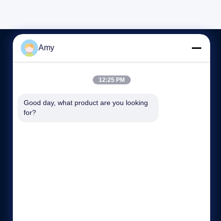
Amy
ติดต่อเรา
12:25 PM
86-151-61325985
Good day, what product are you looking 
05:00-23:59
for?
info@quartzglassproducts.com
Donghai, Lian Yungang City, China