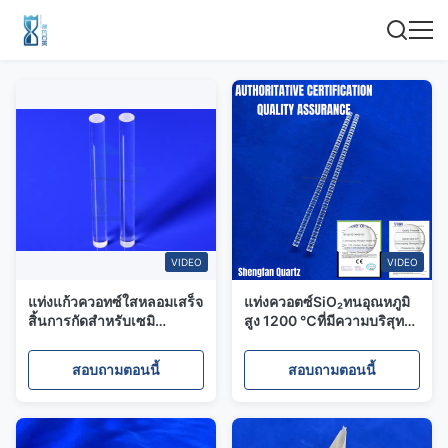
VIDEO
VIDEO
แท่งแก้วควอทซ์ใสหลอมเสร็จ
แท่งควอตซ์SiO₂ทนอุณหภูมิ
สิ้นการกัดสำหรับเซมิ
สูง 1200 ℃ที่มีความบริสุทธิ์
คอนดักเตอร์พลังงานแสง
สูงแท่งแก้วควอตซ์ร่องแข็ง
อาทิตย์
99.9%
สอบถามตอนนี้
สอบถามตอนนี้