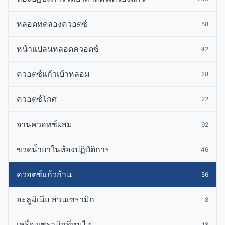
หลอดทดลองควอตซ์
58
หน้าแปลนหลอดควอตซ์
42
ควอตซ์แก้วเบ้าหลอม
28
ควอตซ์โกศ
22
จานควอทซ์ผสม
92
ขวดน้ำยาในห้องปฏิบัติการ
46
ควอตซ์แก้วก้าน
56
อะลูมิเนีย ส่วนเซรามิก
8
เครื่องเซรามิกที่ทนไฟ
18