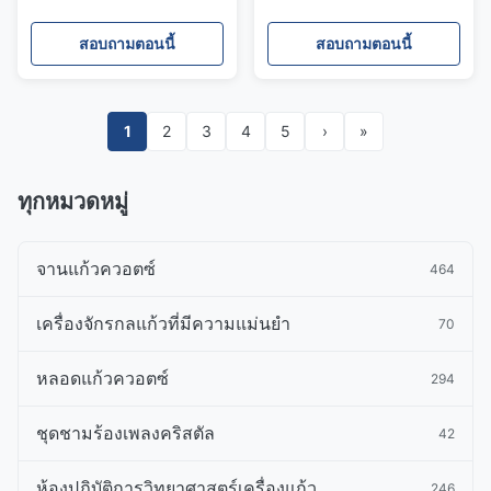
ควอตซ์สล็อตสล็อตสล็อต
ขนาดอย่างเคร่งครัด ± 0.02
สล็อตสล็อตสล็อตสล็อตสล็อต
มม และมีสารประกอบ OH
สอบถามตอนนี้
สอบถามตอนนี้
ต่ําสําหรับการใช้งานแม่นยํา
1
2
3
4
5
›
»
ทุกหมวดหมู่
จานแก้วควอตซ์
464
เครื่องจักรกลแก้วที่มีความแม่นยำ
70
หลอดแก้วควอตซ์
294
ชุดชามร้องเพลงคริสตัล
42
ห้องปฏิบัติการวิทยาศาสตร์เครื่องแก้ว
246