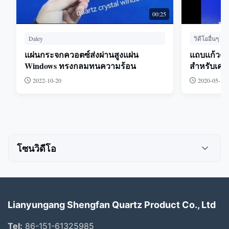
00:25
Daley
วิดีโออื่นๆ
แผ่นกระจกควอตซ์ส่งผ่านสูงแผ่น
แถบแก้วคว
Windows ทรงกลมทนความร้อน
สำหรับเครื
2022-10-20
2020-05-15
โซนวิดีโอ
วิดีโอทั้งหมด
Daley
Lianyungang Shengfan Quartz Product Co., Ltd
Alisha
Tel:
86-151-61325985