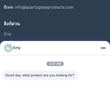
แผ่นแก้วควอตซ์
อีเมล:
info@quartzglassproducts.com
หลอดแก้วควอตซ์
ลิงก์ด่วน
ก้านแก้วควอตซ์
บ้าน
อุปกรณ์ควอตซ์
สินค้า
Amy
วิดีโอ
โต๊ะร้องเพลง
เกี่ยวกับเรา
วิดีโออื่นๆ
2:37 AM
ทัวร์โรงงาน
Good day, what product are you looking for?
การควบคุมคุณภาพ
ขอทุน
ข่าว
กรณี