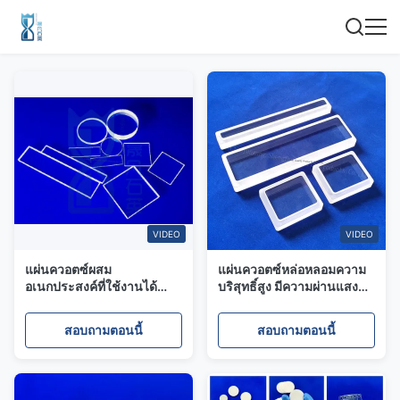
VIDEO
VIDEO
แผ่นควอตซ์ผสม
แผ่นควอตซ์หล่อหลอมความ
อเนกประสงค์ที่ใช้งานได้
บริสุทธิ์สูง มีความผ่านแสง
หลากหลายเป็นมิตรกับสิ่ง
92% อุณหภูมิการทํางาน
แวดล้อมวัสดุที่ไม่เป็น
1150°C และความหนาแน่น
สอบถามตอนนี้
สอบถามตอนนี้
อันตราย
2.2g/cm3