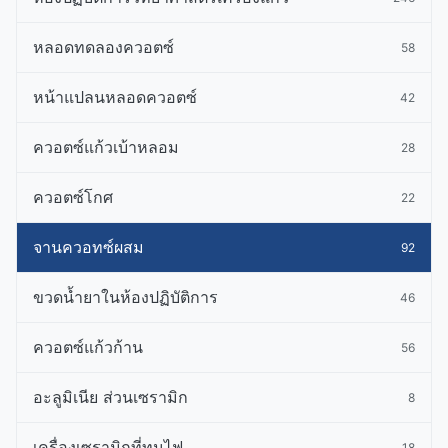
หลอดทดลองควอตซ์
58
หน้าแปลนหลอดควอตซ์
42
ควอตซ์แก้วเบ้าหลอม
28
ควอตซ์โกศ
22
จานควอทซ์ผสม
92
ขวดน้ำยาในห้องปฏิบัติการ
46
ควอตซ์แก้วก้าน
56
อะลูมิเนีย ส่วนเซรามิก
8
เครื่องเซรามิกที่ทนไฟ
18