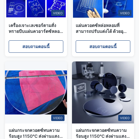
VIDEO
VIDEO
เครื่องเจาะเลเซอร์ตามสั่ง
แผ่นควอตซ์หล่อหลอมที่
ทรายบีบแผ่นควอาร์ตซ์หลอม
สามารถปรับแต่งได้ ด้วยอุณห
ทนทานต่อการกัดกร่อนสําห
ภูมิการทํางาน 1100 °C และ
รับครึ่งตัวนําและอุปกรณ์ห้อง
การกระจายแสง 92%
สอบถามตอนนี้
สอบถามตอนนี้
ปฏิบัติการ
VIDEO
VIDEO
แผ่นกระจกควอตซ์ทนความ
แผ่นกระจกควอตซ์ทนความ
ร้อนสูง 1150°C ส่งผ่านแสง
ร้อนสูง 1150°C ส่งผ่านแสง