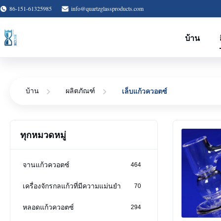
86-151-61325985
info@quartzglassproducts.com
บ้าน
เล็บแก้วควอตซ์
บ้าน
ผลิตภัณฑ์
ทุกหมวดหมู่
จานแก้วควอตซ์
464
เครื่องจักรกลแก้วที่มีความแม่นยำ
70
หลอดแก้วควอตซ์
294