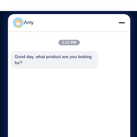
Amy
ติดต่อเรา
2:21 PM
86-151-61325985
Good day, what product are you looking 
05:00-23:59
for?
info@quartzglassproducts.com
Donghai, Lian Yungang City, China