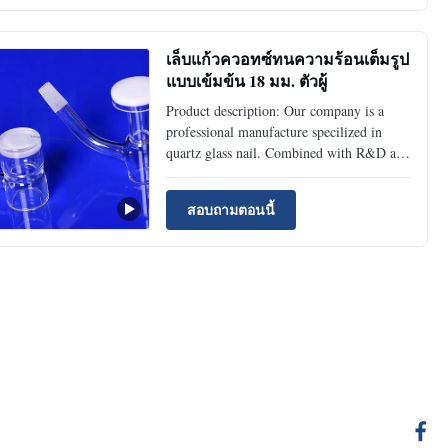
tube is widely used in many industrial
application...
เล็บแก้วควอทซ์ทนความร้อนเต็มรูป
แบบเข้มข้น 18 มม. ตัวผู้
Product description: Our company is a
professional manufacture specilized in
quartz glass nail. Combined with R&D and
design,we can offer good OEM and ODM
service. OEM service: 1. Customization on
สอบถามตอนนี้
logo branding/package design accessories.
2. MOQ for free OEM : 500 UNITS. 3.
OEM time:usually 7-9 work ...