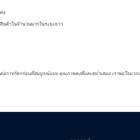
นคง
รซื้อสินค้าในจํานวนมากในระยะยาว
อการกัดกร่อนที่สมบูรณ์แบบ คุณภาพคงที่และสม่ําเสมอ เราพอใจมากแ