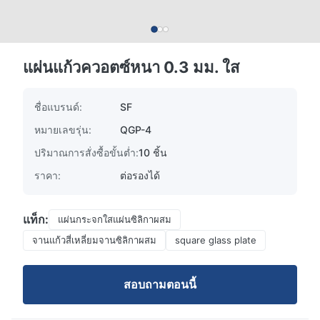
แผ่นแก้วควอตซ์หนา 0.3 มม. ใส
ชื่อแบรนด์:
SF
หมายเลขรุ่น:
QGP-4
ปริมาณการสั่งซื้อขั้นต่ำ:
10 ชิ้น
ราคา:
ต่อรองได้
แท็ก:
แผ่นกระจกใสแผ่นซิลิกาผสม
จานแก้วสี่เหลี่ยมจานซิลิกาผสม
square glass plate
สอบถามตอนนี้