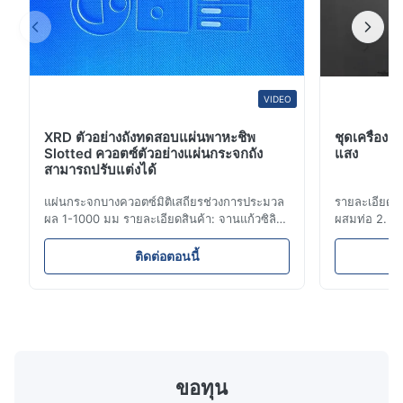
VIDEO
XRD ตัวอย่างถังทดสอบแผ่นพาหะชิพ
ชุดเครื่องแ
Slotted ควอตซ์ตัวอย่างแผ่นกระจกถัง
แสง
สามารถปรับแต่งได้
แผ่นกระจกบางควอตซ์มิติเสถียรช่วงการประมวล
รายละเอียดส
ผล 1-1000 มม รายละเอียดสินค้า: จานแก้วซิลิกา
ผสมท่อ 2. อ
ควอตซ์ใสผสมทำจากทรายควอตซ์มีความบริสุทธิ์
ประสิทธิภาพก
สูงมีเสถียรภาพการระบายความร้อนดีเยี่ยมและ
4. ไม่มีการเค
ติดต่อตอนนี้
การส่งผ่านสูงมันถูกใช้กันอย่างแพร่หลายในแสง
สุขภาพและกา
ไฟฟ้า / เลเซอร์ / เลนส์ / เครื่องมือแสง / หน้าต่าง
ใด ๆ สามารถทำ
อุณหภูมิสูง สเปค รายละเอียดด่วน สถานที่ก...
รดยกเว้นกร
ความร...
ขอทุน