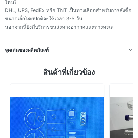
ไหน?
DHL, UPS, FedEx หรือ TNT เป็นทางเลือกสำหรับการสั่งซื้อ
ขนาดเล็กโดยปกติจะใช้เวลา 3-5 วัน
นอกจากนี้ยังมีบริการขนส่งทางอากาศและทางทะเล
จุดเด่นของผลิตภัณฑ์
แผ่นแก้วควอตซ์ใสทนต่ออุณหภูมิสูงขนาดใหญ่ที่กำหนดเอง
สินค้าที่เกี่ยวข้อง
แผ่นควอตซ์: 1.Translucence Quartz Glass ความหนา 0.3-
30mm, OD: 1-500mm. 2. ค่าเผื่อความหนา: +/- 0.1 มม 3.
วัตถุดิบ: ควอตซ์, SiO2:> = 99.99% 4. สี: ใสโปร่งแสง 5.
คุณภาพพื้นผิว: 40/20 60/40 6. การส่งผ่าน> 90% 7. รูป
ทรงสี่เหลี่ยมจัตุรัสวงกลมสามารถกำหนด...