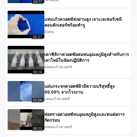
00:17
แท่งแก้วควอตซ์ส่งผ่านสูง เจาะเลเซอร์เซมิ
คอนดักเตอร์พร้อมทำรู
Daley
00:27
เตาซิลิกาควอตซ์ผสมทนอุณหภูมิสูงสำหรับการ
เผาไหม้ในห้องปฏิบัติการ
หลอดแก้วควอตซ์
00:14
แผ่นกระจกควอตซ์ฝ้ามีความบริสุทธิ์สูง
99.99% จากโรงงาน
แผ่นแก้วควอตซ์
01:34
ท่อทรายควอทซ์ทนอุณหภูมิสูงและทนต่อการ
กัดกร่อน
หลอดแก้วควอตซ์
00:13