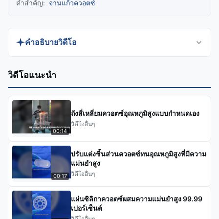
คำสำคัญ:
จานแก้วควอตซ์
คำอธิบายวิดีโอ
ในวิดีโอนี้ เราจะสำรวจว่าเพลตควอตซ์แบบกำหนดเอง
วิดีโอแนะนำ
ได้รับการออกแบบทางวิศวกรรมอย่างไรให้ตรงตามข้อ
กำหนดที่เรียกร้องของการผลิตเซมิคอนดักเตอร์และการ
ใช้งานด้านออปติก คุณจะเห็นกระบวนการผลิตที่
ถังสี่เหลี่ยมควอตซ์อุณหภูมิสูงแบบกำหนดเอง
สมบูรณ์ ตั้งแต่การเลือกวัสดุไปจนถึงการตรวจสอบขั้น
วิดีโออื่นๆ
00:14
สุดท้าย และเรียนรู้ว่าส่วนประกอบที่มีความบริสุทธิ์สูง
เหล่านี้ทนต่ออุณหภูมิที่สูงมากได้อย่างไร ในขณะที่ยังคง
ปรับแต่งชิ้นส่วนควอตซ์ทนอุณหภูมิสูงที่มีความ
รักษาคุณสมบัติการส่งผ่านแสงและฉนวนไฟฟ้าที่ยอด
แม่นยำสูง
วิดีโออื่นๆ
เยี่ยมไว้ได้
00:17
แผ่นซิลิกาควอตซ์ผสมความแม่นยำสูง 99.99
เปอร์เซ็นต์
วิดีโออื่นๆ