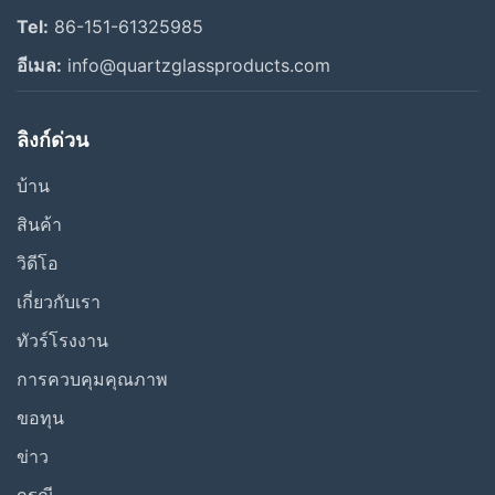
Tel:
86-151-61325985
Alisha
อีเมล:
info@quartzglassproducts.com
แผ่นแก้วควอตซ์
ลิงก์ด่วน
หลอดแก้วควอตซ์
บ้าน
ก้านแก้วควอตซ์
สินค้า
อุปกรณ์ควอตซ์
วิดีโอ
เกี่ยวกับเรา
โต๊ะร้องเพลง
ทัวร์โรงงาน
วิดีโออื่นๆ
การควบคุมคุณภาพ
ขอทุน
ข่าว