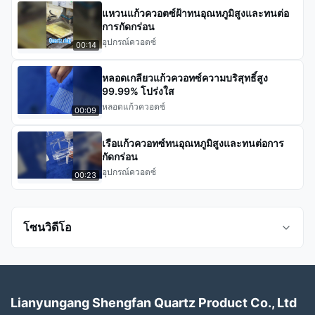
แหวนแก้วควอตซ์ฝ้าทนอุณหภูมิสูงและทนต่อ
การกัดกร่อน
อุปกรณ์ควอตซ์
00:14
หลอดเกลียวแก้วควอทซ์ความบริสุทธิ์สูง
99.99% โปร่งใส
หลอดแก้วควอตซ์
00:09
เรือแก้วควอทซ์ทนอุณหภูมิสูงและทนต่อการ
กัดกร่อน
อุปกรณ์ควอตซ์
00:23
โซนวิดีโอ
วิดีโอทั้งหมด
Lianyungang Shengfan Quartz Product Co., Ltd
Daley