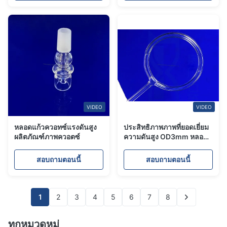
VIDEO
VIDEO
หลอดแก้วควอทซ์แรงดันสูง
ประสิทธิภาพภาพที่ยอดเยี่ยม
ผลิตภัณฑ์ภาพควอตซ์
ความดันสูง OD3mm หลอด
แก้วควอตซ์
สอบถามตอนนี้
สอบถามตอนนี้
1
2
3
4
5
6
7
8
ทุกหมวดหมู่