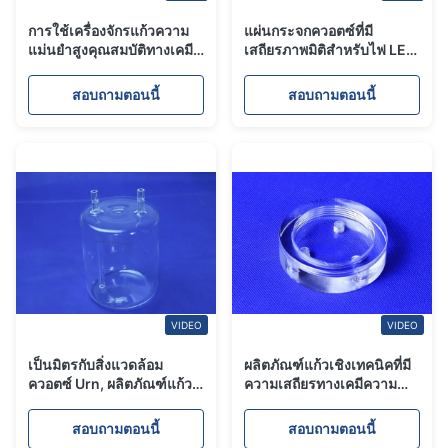
การใช้เครื่องจักรแก้วความ
แผ่นกระจกควอตซ์ที่มี
แม่นยำสูงคุณสมบัติทางเคมี
เสถียรภาพมิติสำหรับไฟ LED
กายภาพที่ยอดเยี่ยมการเจาะ
/ UVC การส่งผ่านสูงแผ่นแก้ว
แผ่นแก้วควอตซ์
ควอทซ์
สอบถามตอนนี้
สอบถามตอนนี้
VIDEO
VIDEO
เป็นมิตรกับสิ่งแวดล้อม
ผลิตภัณฑ์แก้วเชิงเทคนิคที่มี
ควอตซ์ Urn, ผลิตภัณฑ์แก้ว
ความเสถียรทางเคมีความ
ควอทซ์ Thermo Stable ไม่
โปร่งใสทางแสงสูง
เป็นอันตราย
สอบถามตอนนี้
สอบถามตอนนี้