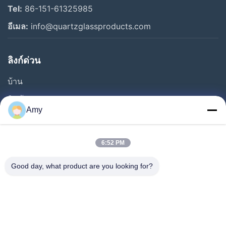
Tel:
86-151-61325985
อีเมล:
info@quartzglassproducts.com
ลิงก์ด่วน
บ้าน
สินค้า
Amy
วิดีโอ
เกี่ยวกับเรา
6:52 PM
ทัวร์โรงงาน
Good day, what product are you looking for?
การควบคุมคุณภาพ
ขอทุน
ข่าว
กรณี